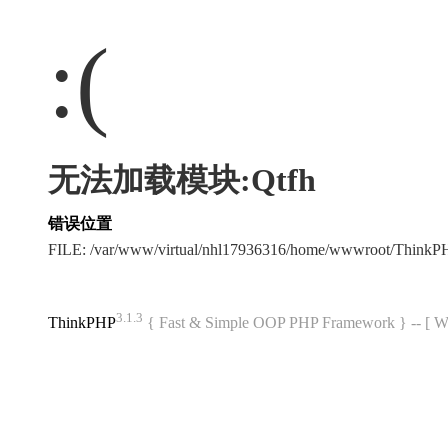
:(
无法加载模块:Qtfh
错误位置
FILE: /var/www/virtual/nhl17936316/home/wwwroot/Think
3.1.3
ThinkPHP
{ Fast & Simple OOP PHP Framework } -- 