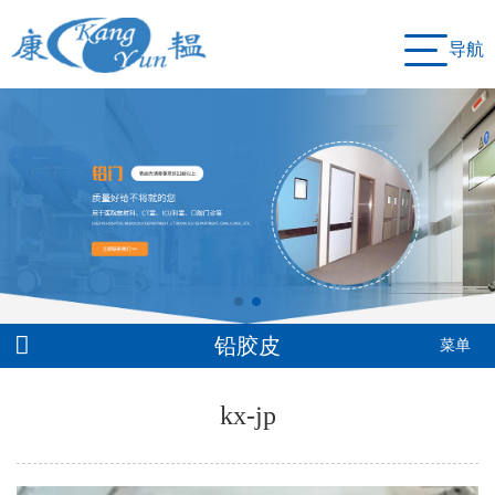
导航
铅胶皮
菜单
kx-jp